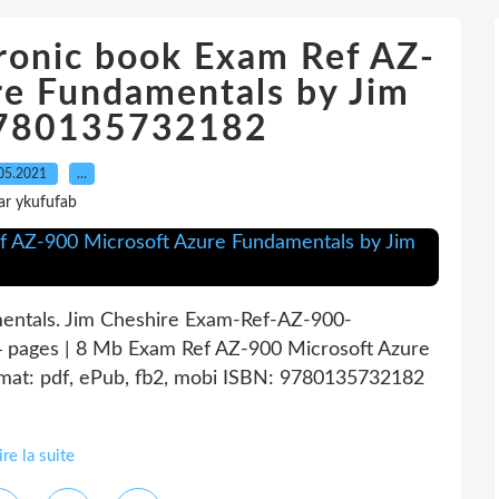
ronic book Exam Ref AZ-
re Fundamentals by Jim
9780135732182
05.2021
…
ar ykufufab
entals. Jim Cheshire Exam-Ref-AZ-900-
 pages | 8 Mb Exam Ref AZ-900 Microsoft Azure
mat: pdf, ePub, fb2, mobi ISBN: 9780135732182
ire la suite