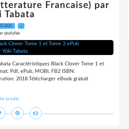
terature Francaise) par
i Tabata
05.2021
…
ar ykufufab
abata Caractéristiques Black Clover Tome 1 et
rmat: Pdf, ePub, MOBI, FB2 ISBN:
ution: 2018 Télécharger eBook gratuit
ire la suite