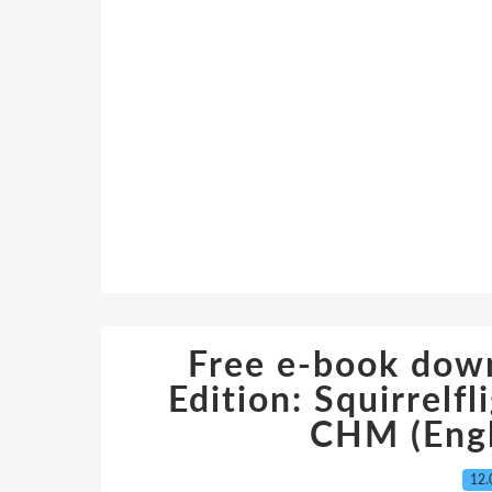
Free e-book dow
Edition: Squirrel
CHM (Engli
12.