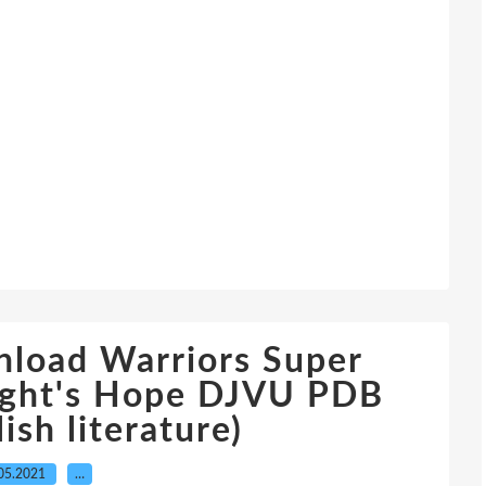
nload Warriors Super
flight's Hope DJVU PDB
sh literature)
05.2021
…