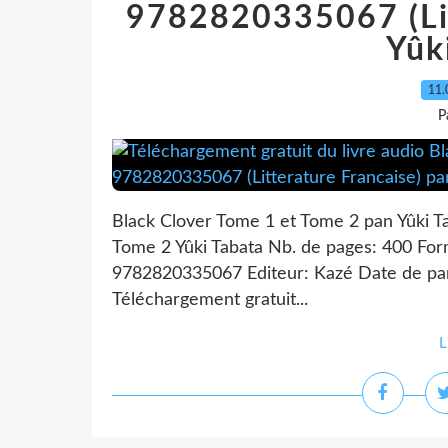
9782820335067 (Lit
Yûk
11.
P
Black Clover Tome 1 et Tome 2 pan Yûki T
Tome 2 Yûki Tabata Nb. de pages: 400 Fo
9782820335067 Editeur: Kazé Date de par
Téléchargement gratuit...
L