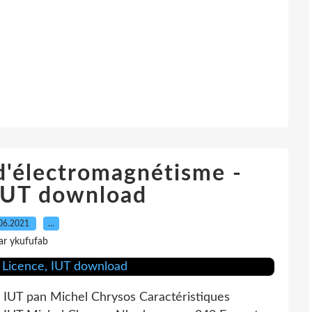
 d'électromagnétisme -
 IUT download
06.2021
…
ar ykufufab
, IUT pan Michel Chrysos Caractéristiques