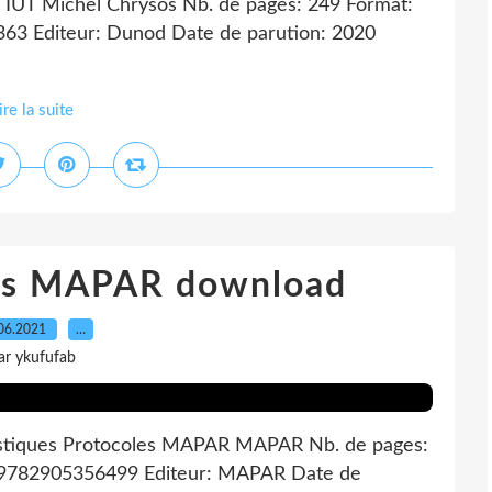
, IUT Michel Chrysos Nb. de pages: 249 Format:
63 Editeur: Dunod Date de parution: 2020
ire la suite
les MAPAR download
06.2021
…
ar ykufufab
tiques Protocoles MAPAR MAPAR Nb. de pages:
: 9782905356499 Editeur: MAPAR Date de