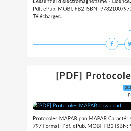
L'essentiel d'électromagnétisme - Licence
Pdf, ePub, MOBI, FB2 ISBN: 97821007973
Télécharger...
L
[PDF] Protoco
30.
P
Protocoles MAPAR pan MAPAR Caractéris
797 Format: Pdf, ePub, MOBI, FB2 ISBN