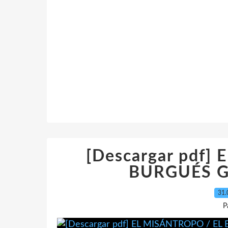
[Descargar pdf]
BURGUÉS 
31.
P