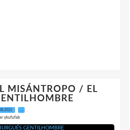
 EL MISÁNTROPO / EL
GENTILHOMBRE
08.2021
…
ar ykufufab