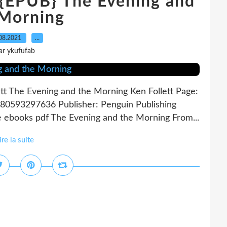
EPUB} The Evening and
 Morning
08.2021
…
ar ykufufab
tt The Evening and the Morning Ken Follett Page:
780593297636 Publisher: Penguin Publishing
ebooks pdf The Evening and the Morning From...
ire la suite