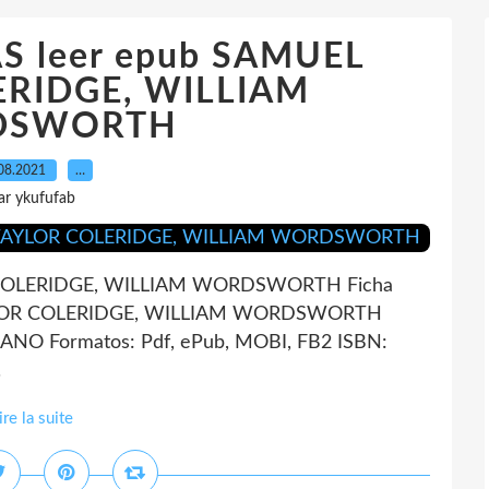
S leer epub SAMUEL
RIDGE, WILLIAM
DSWORTH
08.2021
…
ar ykufufab
 COLERIDGE, WILLIAM WORDSWORTH Ficha
AYLOR COLERIDGE, WILLIAM WORDSWORTH
LANO Formatos: Pdf, ePub, MOBI, FB2 ISBN:
.
ire la suite