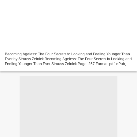
Becoming Ageless: The Four Secrets to Looking and Feeling Younger Than
Ever by Strauss Zelnick Becoming Ageless: The Four Secrets to Looking and
Feeling Younger Than Ever Strauss Zelnick Page: 257 Format: pdf, ePub,
mobi, fb2 ISBN: 9781940358192 Publisher:...