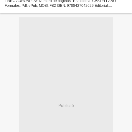
LIBRO AURONPLAY Número de páginas: 192 Idioma: CASTELLANO
Formatos: Pdf, ePub, MOBI, FB2 ISBN: 9788427042629 Editorial:
MARTINEZ ROCA Año de edición: 2016 Descargar eBook gratis Descargar
google...
Publicité