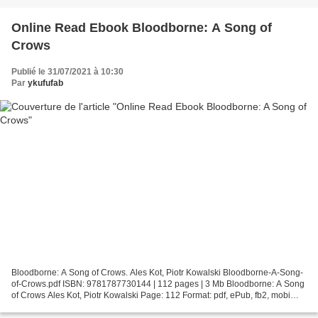
Online Read Ebook Bloodborne: A Song of
Crows
Publié le 31/07/2021 à 10:30
Par
ykufufab
Bloodborne: A Song of Crows. Ales Kot, Piotr Kowalski Bloodborne-A-Song-
of-Crows.pdf ISBN: 9781787730144 | 112 pages | 3 Mb Bloodborne: A Song
of Crows Ales Kot, Piotr Kowalski Page: 112 Format: pdf, ePub, fb2, mobi
ISBN: 9781787730144 Publisher: Titan...