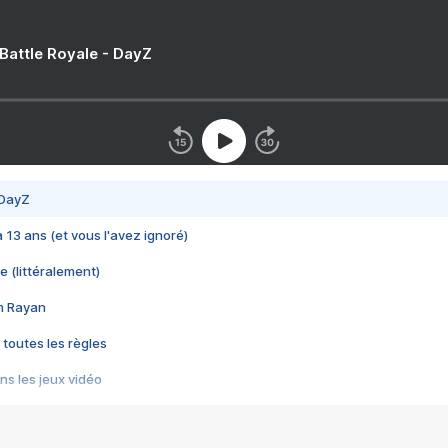
 Battle Royale - DayZ
 DayZ
 a 13 ans (et vous l'avez ignoré)
e (littéralement)
im Rayan
 toutes les règles
s les jeux vidéo
us choquant de Rockstar ? - Le scandale BULLY