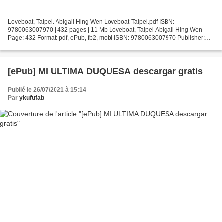
Loveboat, Taipei. Abigail Hing Wen Loveboat-Taipei.pdf ISBN:
9780063007970 | 432 pages | 11 Mb Loveboat, Taipei Abigail Hing Wen
Page: 432 Format: pdf, ePub, fb2, mobi ISBN: 9780063007970 Publisher:
HarperCollins Publishers Download Loveboat, Taipei Textbooks...
[ePub] MI ULTIMA DUQUESA descargar gratis
Publié le 26/07/2021 à 15:14
Par
ykufufab