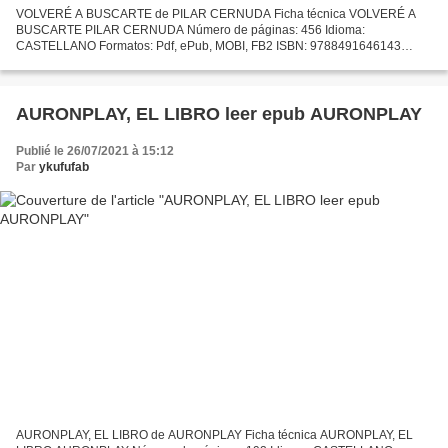
VOLVERÉ A BUSCARTE de PILAR CERNUDA Ficha técnica VOLVERÉ A
BUSCARTE PILAR CERNUDA Número de páginas: 456 Idioma:
CASTELLANO Formatos: Pdf, ePub, MOBI, FB2 ISBN: 9788491646143
Editorial: LA ESFERA DE LOS LIBROS Año de edición: 2019 Descargar
eBook gratis...
AURONPLAY, EL LIBRO leer epub AURONPLAY
Publié le 26/07/2021 à 15:12
Par
ykufufab
AURONPLAY, EL LIBRO de AURONPLAY Ficha técnica AURONPLAY, EL