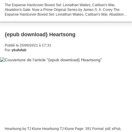
The Expanse Hardcover Boxed Set: Leviathan Wakes, Caliban's War,
Abaddon's Gate: Now a Prime Original Series by James S. A. Corey The
Expanse Hardcover Boxed Set: Leviathan Wakes, Caliban's War, Abaddon's
Gate: Now a Prime Original Series James S. A....
{epub download} Heartsong
Publié le 25/06/2021 à 17:31
Par
ykufufab
Heartsong by TJ Klune Heartsong TJ Klune Page: 391 Format: pdf, ePub,