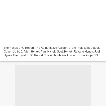
The Hynek UFO Report: The Authoritative Account of the Project Blue Book
Cover-Up by J. Allen Hynek, Paul Hynek, Scott Hynek, Roxane Hynek, Joel
Hynek The Hynek UFO Report: The Authoritative Account of the Project Blue
Book Cover-Up J. Allen Hynek, Paul...