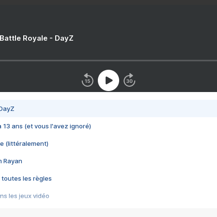
 Battle Royale - DayZ
 DayZ
 a 13 ans (et vous l'avez ignoré)
e (littéralement)
im Rayan
 toutes les règles
s les jeux vidéo
us choquant de Rockstar ? - Le scandale BULLY