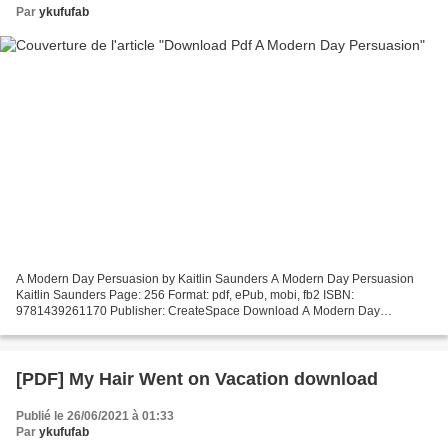
Par
ykufufab
A Modern Day Persuasion by Kaitlin Saunders A Modern Day Persuasion
Kaitlin Saunders Page: 256 Format: pdf, ePub, mobi, fb2 ISBN:
9781439261170 Publisher: CreateSpace Download A Modern Day
Persuasion Text book nova A Modern Day Persuasion PDB iBook in...
[PDF] My Hair Went on Vacation download
Publié le 26/06/2021 à 01:33
Par
ykufufab