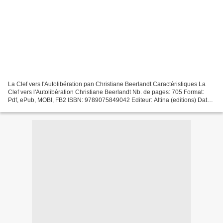
La Clef vers l'Autolibération pan Christiane Beerlandt Caractéristiques La
Clef vers l'Autolibération Christiane Beerlandt Nb. de pages: 705 Format:
Pdf, ePub, MOBI, FB2 ISBN: 9789075849042 Editeur: Altina (editions) Date
de parution: 2000 Télécharger...