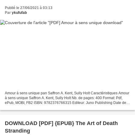
Publié le 27/06/2021 à 03:13
Par
ykufufab
Amour à sens unique pan Saffron A. Kent, Sully Holt Caractéristiques Amour
à sens unique Saffron A. Kent, Sully Holt Nb. de pages: 400 Format: Pdf,
ePub, MOBI, FB2 ISBN: 9782376766315 Editeur: Juno Publishing Date de
parution: 2019 Télécharger eBook gratuit...
DOWNLOAD [PDF] {EPUB} The Art of Death
Stranding