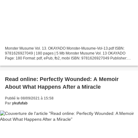
Monster Musume Vol. 13. OKAYADO Monster-Musume-Vol-13.pdf ISBN:
9781626927049 | 180 pages | 5 Mb Monster Musume Vol. 13 OKAYADO
Page: 180 Format: pdf, ePub, fb2, mobi ISBN: 9781626927049 Publisher:
Seven Seas Entertainment LLC Download Monster Musume...
Read online: Perfectly Wounded: A Memoir
About What Happens After a Miracle
Publié le 08/09/2021 à 15:58
Par
ykufufab