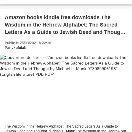
free download The Dark Eye Core Rules in English...
Amazon books kindle free downloads The
Wisdom in the Hebrew Alphabet: The Sacred
Letters As a Guide to Jewish Deed and Thought
by Michael L. Munk 9780899061931 (English
Publié le 25/03/2021 à 22:10
literature) PDB PDF
Par
ykufufab
The Wisdom in the Hebrew Alphabet: The Sacred Letters As a Guide to
Jewish Deed and Thought. Michael L. Munk The-Wisdom-in-the-Hebrew.pdf