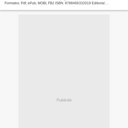
Formatos: Pdf, ePub, MOBI, FB2 ISBN: 9788466332019 Editorial:
DEBOLSILLO (PUNTO DE LECTURA) Año de edición: 2016 Descargar
eBook...
Publicité