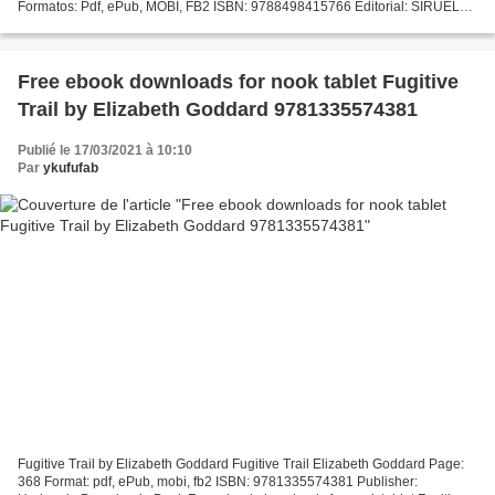
Formatos: Pdf, ePub, MOBI, FB2 ISBN: 9788498415766 Editorial: SIRUELA
Año de edición: 2011 Descargar eBook gratis Descarga gratuita...
Free ebook downloads for nook tablet Fugitive
Trail by Elizabeth Goddard 9781335574381
Publié le 17/03/2021 à 10:10
Par
ykufufab
Fugitive Trail by Elizabeth Goddard Fugitive Trail Elizabeth Goddard Page:
368 Format: pdf, ePub, mobi, fb2 ISBN: 9781335574381 Publisher: