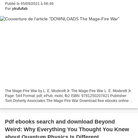
Publié le 05/09/2021 à 08:40
Par
ykufufab
The Mage-Fire War by L. E. Modesitt Jr. The Mage-Fire War L. E. Modesitt Jr.
Page: 544 Format: pdf, ePub, mobi, fb2 ISBN: 9781250207821 Publisher:
Tom Doherty Associates The Mage-Fire War Download free ebooks online
The Mage-Fire War in English by L....
Pdf ebooks search and download Beyond
Weird: Why Everything You Thought You Knew
about Quantum Physics Is Different