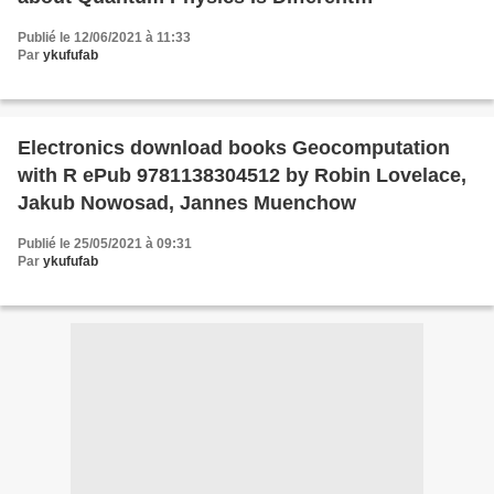
9780226594989 by Philip Ball English version
Publié le 12/06/2021 à 11:33
Par
ykufufab
Electronics download books Geocomputation
with R ePub 9781138304512 by Robin Lovelace,
Jakub Nowosad, Jannes Muenchow
Publié le 25/05/2021 à 09:31
Par
ykufufab