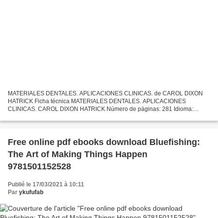
MATERIALES DENTALES. APLICACIONES CLINICAS. de CAROL DIXON
HATRICK Ficha técnica MATERIALES DENTALES. APLICACIONES
CLINICAS. CAROL DIXON HATRICK Número de páginas: 281 Idioma:
CASTELLANO Formatos: Pdf, ePub, MOBI, FB2 ISBN: 9786074481211
Editorial: MANUAL...
Free online pdf ebooks download Bluefishing:
The Art of Making Things Happen
9781501152528
Publié le 17/03/2021 à 10:11
Par
ykufufab