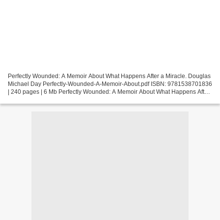
Perfectly Wounded: A Memoir About What Happens After a Miracle. Douglas
Michael Day Perfectly-Wounded-A-Memoir-About.pdf ISBN: 9781538701836
| 240 pages | 6 Mb Perfectly Wounded: A Memoir About What Happens After
a Miracle Douglas Michael Day Page: 240...