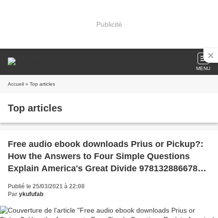
Publicité
MENU
Accueil
» Top articles
Top articles
Free audio ebook downloads Prius or Pickup?:
How the Answers to Four Simple Questions
Explain America's Great Divide 9781328866783
by Marc Hetherington, Jonathan Weiler (English
Publié le 25/03/2021 à 22:08
literature) CHM
Par
ykufufab