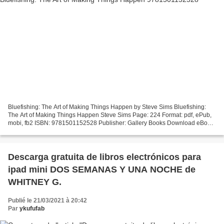
Bluefishing: The Art of Making Things Happen by Steve Sims Bluefishing:
The Art of Making Things Happen Steve Sims Page: 224 Format: pdf, ePub,
mobi, fb2 ISBN: 9781501152528 Publisher: Gallery Books Download eBook
Free online pdf ebooks download Bluefishing:...
Descarga gratuita de libros electrónicos para
ipad mini DOS SEMANAS Y UNA NOCHE de
WHITNEY G.
Publié le 21/03/2021 à 20:42
Par
ykufufab