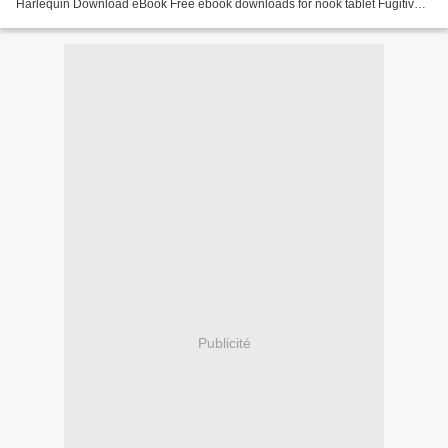
Harlequin Download eBook Free ebook downloads for nook tablet Fugitive
Trail by Elizabeth Goddard 9781335574381...
Publicité