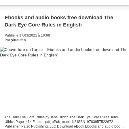
Descargar eBook gratis Descargas gratuitas de ordenadores ATTENTION...
Ebooks and audio books free download The
Dark Eye Core Rules in English
Publié le 17/03/2021 à 10:08
Par
ykufufab
The Dark Eye Core Rules by Jens Ullrich The Dark Eye Core Rules Jens
Ullrich Page: 414 Format: pdf, ePub, mobi, fb2 ISBN: 9783957522672
Publisher: Paizo Publishing, LLC Download eBook Ebooks and audio books