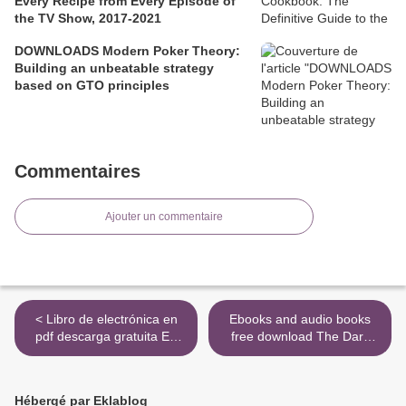
Every Recipe from Every Episode of
the TV Show, 2017-2021
DOWNLOADS Modern Poker Theory:
Building an unbeatable strategy
based on GTO principles
Commentaires
Ajouter un commentaire
< Libro de electrónica en
Ebooks and audio books
pdf descarga gratuita EL
free download The Dark
CASTILLO AMBULANTE
Eye Core Rules in English >
Hébergé par Eklablog