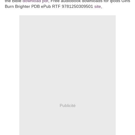
the Bible
download pdf
, Free audiobook downloads for ipods Girls
Burn Brighter PDB ePub RTF 9781250309501
site
,
Publicité