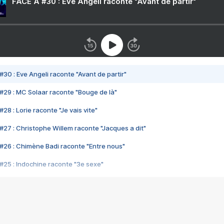
FACE A #30 : Eve Angeli raconte "Avant de partir"
#30 : Eve Angeli raconte "Avant de partir"
#29 : MC Solaar raconte "Bouge de là"
28 : Lorie raconte "Je vais vite"
#27 : Christophe Willem raconte "Jacques a dit"
#26 : Chimène Badi raconte "Entre nous"
#25 : Indochine raconte "3e sexe"
#24 : Zaho raconte "C'est chelou"
#23 : Patrick Bruel raconte "Au café des délices"
#22 : Kyo raconte "Le chemin"