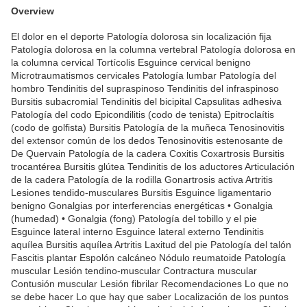
Overview
El dolor en el deporte Patología dolorosa sin localización fija
Patología dolorosa en la columna vertebral Patología dolorosa en
la columna cervical Tortícolis Esguince cervical benigno
Microtraumatismos cervicales Patología lumbar Patología del
hombro Tendinitis del supraspinoso Tendinitis del infraspinoso
Bursitis subacromial Tendinitis del bicipital Capsulitas adhesiva
Patología del codo Epicondilitis (codo de tenista) Epitroclaítis
(codo de golfista) Bursitis Patología de la muñeca Tenosinovitis
del extensor común de los dedos Tenosinovitis estenosante de
De Quervain Patología de la cadera Coxitis Coxartrosis Bursitis
trocantérea Bursitis glútea Tendinitis de los aductores Articulación
de la cadera Patología de la rodilla Gonartrosis activa Artritis
Lesiones tendido-musculares Bursitis Esguince ligamentario
benigno Gonalgias por interferencias energéticas • Gonalgia
(humedad) • Gonalgia (fong) Patología del tobillo y el pie
Esguince lateral interno Esguince lateral externo Tendinitis
aquílea Bursitis aquílea Artritis Laxitud del pie Patología del talón
Fascitis plantar Espolón calcáneo Nódulo reumatoide Patología
muscular Lesión tendino-muscular Contractura muscular
Contusión muscular Lesión fibrilar Recomendaciones Lo que no
se debe hacer Lo que hay que saber Localización de los puntos