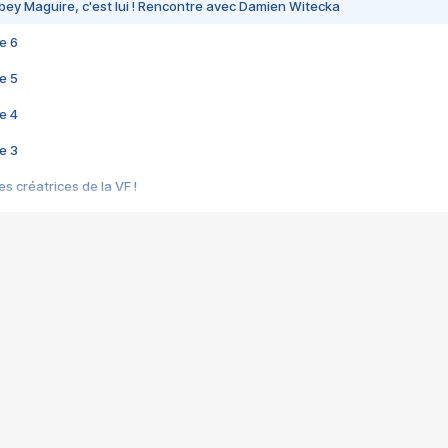
bey Maguire, c'est lui ! Rencontre avec Damien Witecka
e 6
e 5
e 4
e 3
s créatrices de la VF !
e 2
e 1
e Mektoub My Love arrive enfin ! Rencontre avec Shaïn Boumedine et Sal
i : après Toni en famille
elle réalise le bouleversant Dites lui que je l'aime
ais ! Rencontre autour de Vie privée de Rebecca Zlotowski
 de Marguerite, Grave... Rencontre avec Ella Rumpf