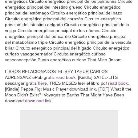
energéticos Circuito energético principal de los pulmones Circuito
energético principal del intestino grueso Circuito energético
principal del estómago Circuito energético principal del bazo
Circuito energético principal del corazón Circuito energético
principal del intestino delgado Circuito energético principal de la
vejiga Circuito energético principal de los riñones Circuito
energético principal del pericardio Circuito energético principal
del metabolismo triple Circuito energético principal de la vesícula
biliar Circuito energético principal del hígado Circuito energético
curioso vasogobernador Circuito energético curioso
vasoconcepción Punto energético curioso That Mien (insom
LIBROS RELACIONADOS: EL REY TAHUR CARLOS
AURENSANZ ePub gratis
read book
, [Kindle] SATÈL·LITS
descargar gratis
here
, TRES MESES leer el libro pdf
read book
,
[Kindle] Peppa Pig: Music Player download
link
, [PDF] What if the
Moon Didn't Exist?: Voyages to Earths That Might Have Been
download
download link
,