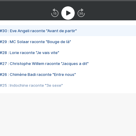
#30 : Eve Angeli raconte "Avant de partir"
#29 : MC Solaar raconte "Bouge de là"
28 : Lorie raconte "Je vais vite"
#27 : Christophe Willem raconte "Jacques a dit"
#26 : Chimène Badi raconte "Entre nous"
#25 : Indochine raconte "3e sexe"
#24 : Zaho raconte "C'est chelou"
#23 : Patrick Bruel raconte "Au café des délices"
#22 : Kyo raconte "Le chemin"
#21 : Nolwenn Leroy raconte "Cassé"