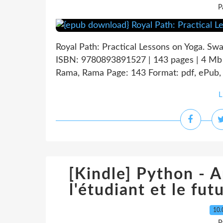
P
Royal Path: Practical Lessons on Yoga. S
ISBN: 9780893891527 | 143 pages | 4 Mb 
Rama, Rama Page: 143 Format: pdf, ePub, 
L
[Kindle] Python - A
l'étudiant et le fu
10.