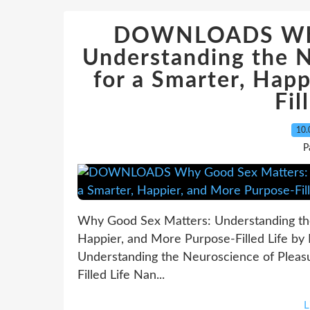
DOWNLOADS Why 
Understanding the N
for a Smarter, Hap
Fil
10.
P
Why Good Sex Matters: Understanding the
Happier, and More Purpose-Filled Life b
Understanding the Neuroscience of Pleasu
Filled Life Nan...
L