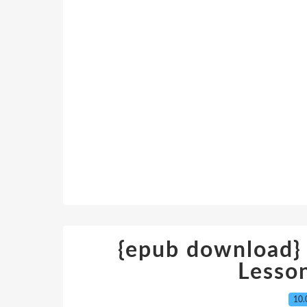
{epub download} 
Lesso
10.