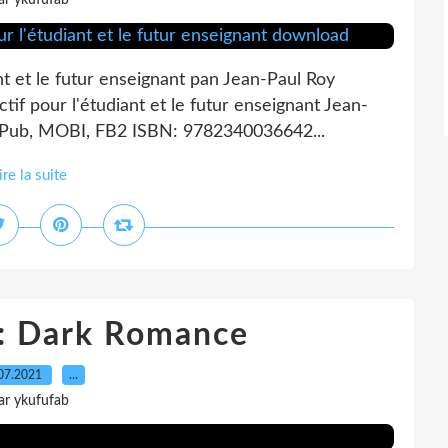
ar ykufufab
nt et le futur enseignant pan Jean-Paul Roy
tif pour l'étudiant et le futur enseignant Jean-
 ePub, MOBI, FB2 ISBN: 9782340036642...
ire la suite
e: Dark Romance
07.2021
…
ar ykufufab