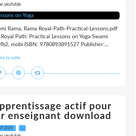
ar ykufufab
wami Rama, Rama Royal-Path-Practical-Lessons.pdf
Royal Path: Practical Lessons on Yoga Swami
fb2, mobi ISBN: 9780893891527 Publisher:...
ire la suite
pprentissage actif pour
tur enseignant download
07.2021
…