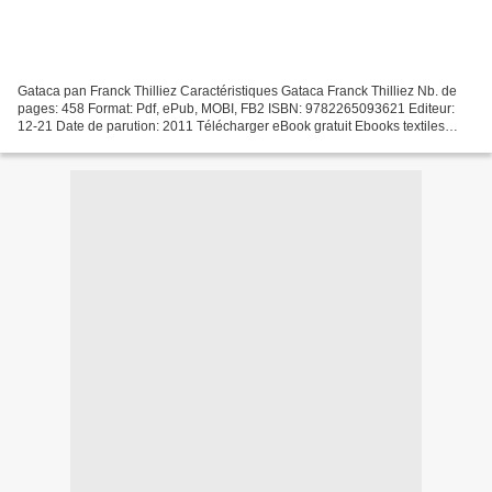
Gataca pan Franck Thilliez Caractéristiques Gataca Franck Thilliez Nb. de
pages: 458 Format: Pdf, ePub, MOBI, FB2 ISBN: 9782265093621 Editeur:
12-21 Date de parution: 2011 Télécharger eBook gratuit Ebooks textiles
gratuits télécharger pdf Gataca Overview...