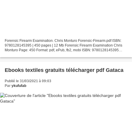
Forensic Firearm Examination. Chris Monturo Forensic-Firearm.pdf ISBN:
9780128145395 | 450 pages | 12 Mb Forensic Firearm Examination Chris
Monturo Page: 450 Format: pdf, ePub, fb2, mobi ISBN: 9780128145395
Publisher: Elsevier Science Download Forensic...
Ebooks textiles gratuits télécharger pdf Gataca
Publié le 31/03/2021 à 09:03
Par
ykufufab