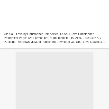
Old Soul Love by Christopher Poindexter Old Soul Love Christopher
Poindexter Page: 128 Format: pdf, ePub, mobi, fb2 ISBN: 9781449496777
Publisher: Andrews McMeel Publishing Download Old Soul Love Download
books google books ubuntu Old Soul Love 9781449496777...