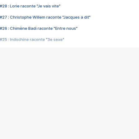
28 : Lorie raconte "Je vais vite"
#27 : Christophe Willem raconte "Jacques a dit"
#26 : Chimène Badi raconte "Entre nous"
#25 : Indochine raconte "3e sexe"
#24 : Zaho raconte "C'est chelou"
#23 : Patrick Bruel raconte "Au café des délices"
#22 : Kyo raconte "Le chemin"
#21 : Nolwenn Leroy raconte "Cassé"
#20 : Patrick Hernandez raconte "Born to be alive"
#19 : Lorie raconte "Près de moi"
#18 : Michael Jones raconte "A nos actes manqués" (avec Jean-Jacque
#17 : Khaled raconte "Aïcha"