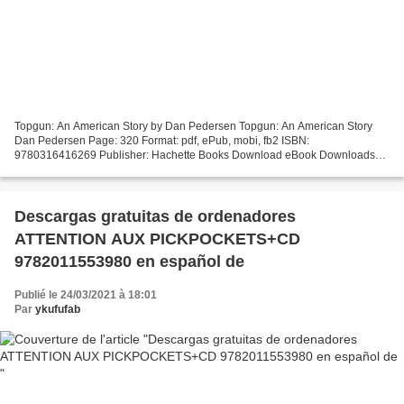
Topgun: An American Story by Dan Pedersen Topgun: An American Story
Dan Pedersen Page: 320 Format: pdf, ePub, mobi, fb2 ISBN:
9780316416269 Publisher: Hachette Books Download eBook Downloads
ebooks for free pdf Topgun: An American Story English version...
Descargas gratuitas de ordenadores
ATTENTION AUX PICKPOCKETS+CD
9782011553980 en español de
Publié le 24/03/2021 à 18:01
Par
ykufufab