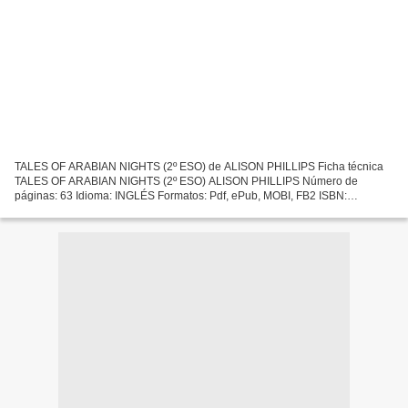
TALES OF ARABIAN NIGHTS (2º ESO) de ALISON PHILLIPS Ficha técnica
TALES OF ARABIAN NIGHTS (2º ESO) ALISON PHILLIPS Número de
páginas: 63 Idioma: INGLÉS Formatos: Pdf, ePub, MOBI, FB2 ISBN:
9789963475230 Editorial: BURLINGTON BOOKS Año de edición: 2009...