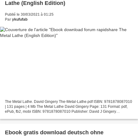
Lathe (English Edition)
Publié le 30/03/2021 à 01:25
Par
ykufufab
The Metal Lathe. David Gingery The-Metal-Lathe.pdf ISBN: 9781878087010
| 131 pages | 4 Mb The Metal Lathe David Gingery Page: 131 Format: pdf,
ePub, fb2, mobi ISBN: 9781878087010 Publisher: David J Gingery
Download The Metal Lathe Ebook download forum...
Ebook gratis download deutsch ohne