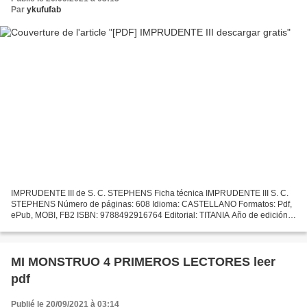
Par
ykufufab
IMPRUDENTE III de S. C. STEPHENS Ficha técnica IMPRUDENTE III S. C.
STEPHENS Número de páginas: 608 Idioma: CASTELLANO Formatos: Pdf,
ePub, MOBI, FB2 ISBN: 9788492916764 Editorial: TITANIA Año de edición:
2014 Descargar eBook gratis Descargas de libros...
MI MONSTRUO 4 PRIMEROS LECTORES leer
pdf
Publié le 20/09/2021 à 03:14