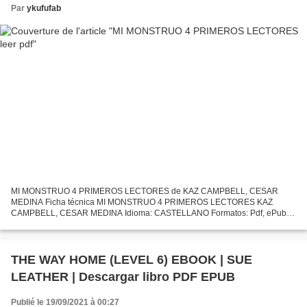
Par
ykufufab
MI MONSTRUO 4 PRIMEROS LECTORES de KAZ CAMPBELL, CESAR
MEDINA Ficha técnica MI MONSTRUO 4 PRIMEROS LECTORES KAZ
CAMPBELL, CESAR MEDINA Idioma: CASTELLANO Formatos: Pdf, ePub,
MOBI, FB2 ISBN: 9781633399372 Editorial: BABELCUBE INC. Descargar
eBook gratis...
THE WAY HOME (LEVEL 6) EBOOK | SUE
LEATHER | Descargar libro PDF EPUB
Publié le 19/09/2021 à 00:27