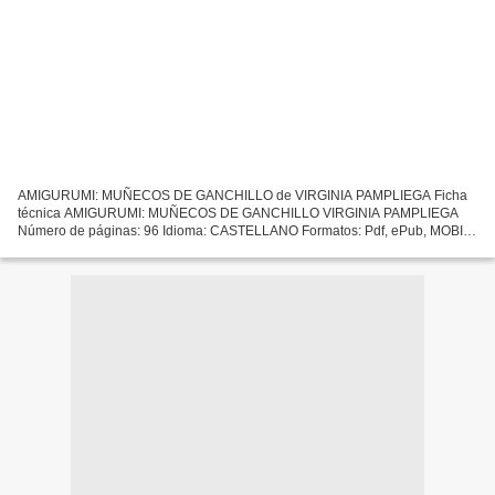
AMIGURUMI: MUÑECOS DE GANCHILLO de VIRGINIA PAMPLIEGA Ficha
técnica AMIGURUMI: MUÑECOS DE GANCHILLO VIRGINIA PAMPLIEGA
Número de páginas: 96 Idioma: CASTELLANO Formatos: Pdf, ePub, MOBI,
FB2 ISBN: 9788499283562 Editorial: TIKAL Año de edición: 2015
Descargar...