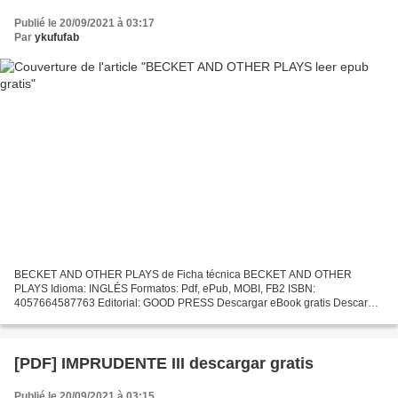
Publié le 20/09/2021 à 03:17
Par
ykufufab
BECKET AND OTHER PLAYS de Ficha técnica BECKET AND OTHER
PLAYS Idioma: INGLÉS Formatos: Pdf, ePub, MOBI, FB2 ISBN:
4057664587763 Editorial: GOOD PRESS Descargar eBook gratis Descarga
gratuita de nuevos libros. BECKET AND OTHER PLAYS Overview "Becket
and...
[PDF] IMPRUDENTE III descargar gratis
Publié le 20/09/2021 à 03:15