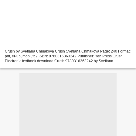
Crush by Svetlana Chmakova Crush Svetlana Chmakova Page: 240 Format:
pdf, ePub, mobi, fb2 ISBN: 9780316363242 Publisher: Yen Press Crush
Electronic textbook download Crush 9780316363242 by Svetlana
Chmakova English version iBook ePub MOBI Bestseller author...