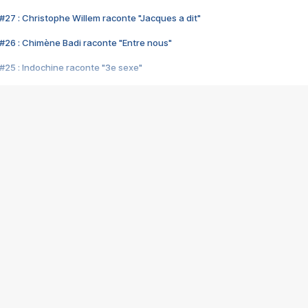
#27 : Christophe Willem raconte "Jacques a dit"
#26 : Chimène Badi raconte "Entre nous"
#25 : Indochine raconte "3e sexe"
#24 : Zaho raconte "C'est chelou"
#23 : Patrick Bruel raconte "Au café des délices"
#22 : Kyo raconte "Le chemin"
#21 : Nolwenn Leroy raconte "Cassé"
#20 : Patrick Hernandez raconte "Born to be alive"
#19 : Lorie raconte "Près de moi"
#18 : Michael Jones raconte "A nos actes manqués" (avec Jean-Jacque
#17 : Khaled raconte "Aïcha"
#16 : Corneille raconte "Parce qu'on vient de loin"