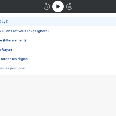
 DayZ
 a 13 ans (et vous l'avez ignoré)
e (littéralement)
im Rayan
 toutes les règles
s les jeux vidéo
us choquant de Rockstar ? - Le scandale BULLY
e plus moche de Steam
du RÊVE tourne au CAUCHEMAR
pendant 8 heures
it… à tort