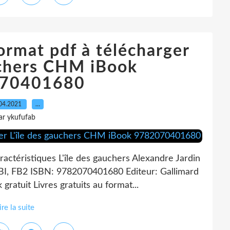
format pdf à télécharger
uchers CHM iBook
70401680
04.2021
…
ar ykufufab
ractéristiques L'île des gauchers Alexandre Jardin
BI, FB2 ISBN: 9782070401680 Editeur: Gallimard
ratuit Livres gratuits au format...
ire la suite