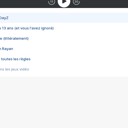
 DayZ
 a 13 ans (et vous l'avez ignoré)
e (littéralement)
im Rayan
 toutes les règles
s les jeux vidéo
us choquant de Rockstar ? - Le scandale BULLY
e plus moche de Steam
du RÊVE tourne au CAUCHEMAR
pendant 8 heures
it… à tort