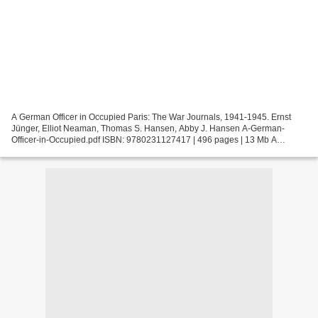
A German Officer in Occupied Paris: The War Journals, 1941-1945. Ernst
Jünger, Elliot Neaman, Thomas S. Hansen, Abby J. Hansen A-German-
Officer-in-Occupied.pdf ISBN: 9780231127417 | 496 pages | 13 Mb A
German Officer in Occupied Paris: The War Journals,...