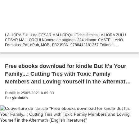
LA HORA ZULU de CESAR MALLORQUI Ficha técnica LA HORA ZULU
CESAR MALLORQUI Número de páginas: 224 Idioma: CASTELLANO
Formatos: Pdf, ePub, MOBI, FB2 ISBN: 9788413181257 Editorial:
EDICIONES SM Año de edición: 2019 Descargar eBook gratis Descarga
google...
Free ebooks download for kindle But It's Your
Family...: Cutting Ties with Toxic Family
Members and Loving Yourself in the Aftermath
(English literature)
Publié le 25/05/2021 à 09:33
Par
ykufufab