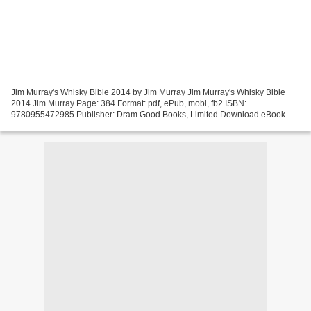
Jim Murray's Whisky Bible 2014 by Jim Murray Jim Murray's Whisky Bible
2014 Jim Murray Page: 384 Format: pdf, ePub, mobi, fb2 ISBN:
9780955472985 Publisher: Dram Good Books, Limited Download eBook
Free downloading of ebook Jim Murray's Whisky Bible 2014...