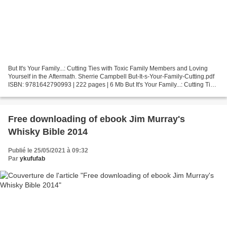
But It's Your Family...: Cutting Ties with Toxic Family Members and Loving
Yourself in the Aftermath. Sherrie Campbell But-It-s-Your-Family-Cutting.pdf
ISBN: 9781642790993 | 222 pages | 6 Mb But It's Your Family...: Cutting Ties
with Toxic Family Members...
Free downloading of ebook Jim Murray's
Whisky Bible 2014
Publié le 25/05/2021 à 09:32
Par
ykufufab