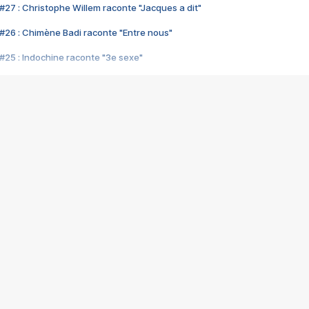
#27 : Christophe Willem raconte "Jacques a dit"
#26 : Chimène Badi raconte "Entre nous"
#25 : Indochine raconte "3e sexe"
#24 : Zaho raconte "C'est chelou"
#23 : Patrick Bruel raconte "Au café des délices"
#22 : Kyo raconte "Le chemin"
#21 : Nolwenn Leroy raconte "Cassé"
#20 : Patrick Hernandez raconte "Born to be alive"
#19 : Lorie raconte "Près de moi"
#18 : Michael Jones raconte "A nos actes manqués" (avec Jean-Jacque
#17 : Khaled raconte "Aïcha"
#16 : Corneille raconte "Parce qu'on vient de loin"
#15 : Indochine raconte "L'aventurier"