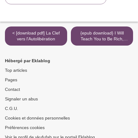
< [download pdf] La Clef
{epub download} I Will
vers l'Autolibération
Teach You to Be Rich,
Second Edition: No Guilt.
No Excuses. No B.S. Just a
6-Week Program That
Hébergé par Eklablog
Works. >
Top articles
Pages
Contact
Signaler un abus
C.G.U.
Cookies et données personnelles
Préférences cookies
Voir le profil de ykufufab sur le portail Eklablog