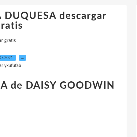
A DUQUESA descargar
ratis
r gratis
07.2021
…
ar ykufufab
A de DAISY GOODWIN