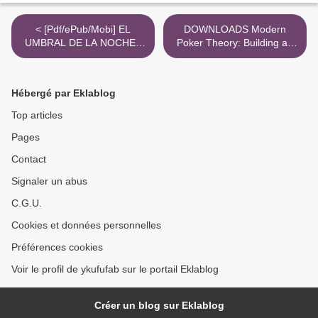
< [Pdf/ePub/Mobi] EL
DOWNLOADS Modern
UMBRAL DE LA NOCHE -
Poker Theory: Building an
STEPHEN KING descargar
unbeatable strategy based
ebook gratis
on GTO principles >
Hébergé par Eklablog
Top articles
Pages
Contact
Signaler un abus
C.G.U.
Cookies et données personnelles
Préférences cookies
Voir le profil de ykufufab sur le portail Eklablog
Créer un blog sur Eklablog