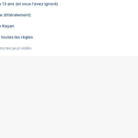
 a 13 ans (et vous l'avez ignoré)
e (littéralement)
im Rayan
 toutes les règles
s les jeux vidéo
us choquant de Rockstar ? - Le scandale BULLY
e plus moche de Steam
du RÊVE tourne au CAUCHEMAR
pendant 8 heures
it… à tort
umiliés par un jeu vidéo
ire - Final Fantasy 8
ti un empire - Age of Empires