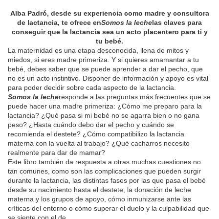
Alba Padró, desde su experiencia como madre y consultora
de lactancia, te ofrece en
Somos la leche
las claves para
conseguir que la lactancia sea un acto placentero para ti y
tu bebé.
La maternidad es una etapa desconocida, llena de mitos y
miedos, si eres madre primeriza. Y si quieres amamantar a tu
bebé, debes saber que se puede aprender a dar el pecho, que
no es un acto instintivo. Disponer de información y apoyo es vital
para poder decidir sobre cada aspecto de la lactancia.
Somos la leche
responde a las preguntas más frecuentes que se
puede hacer una madre primeriza: ¿Cómo me preparo para la
lactancia? ¿Qué pasa si mi bebé no se agarra bien o no gana
peso? ¿Hasta cuándo debo dar el pecho y cuándo se
recomienda el destete? ¿Cómo compatibilizo la lactancia
materna con la vuelta al trabajo? ¿Qué cacharros necesito
realmente para dar de mamar?
Este libro también da respuesta a otras muchas cuestiones no
tan comunes, como son las complicaciones que pueden surgir
durante la lactancia, las distintas fases por las que pasa el bebé
desde su nacimiento hasta el destete, la donación de leche
materna y los grupos de apoyo, cómo inmunizarse ante las
críticas del entorno o cómo superar el duelo y la culpabilidad que
se siente con el de...