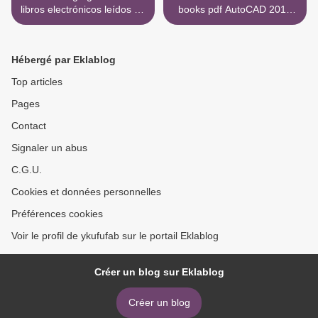
libros electrónicos leídos LA
books pdf AutoCAD 2019
NOIA DEL TREN de PAULA
Tutorial First Level 2D
HAWKINS (Literatura
Fundamentals >
española) iBook RTF
Hébergé par Eklablog
9788416457007
Top articles
Pages
Contact
Signaler un abus
C.G.U.
Cookies et données personnelles
Préférences cookies
Voir le profil de ykufufab sur le portail Eklablog
Créer un blog sur Eklablog
Créer un blog