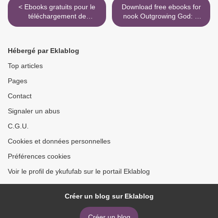
< Ebooks gratuits pour le
Download free ebooks for
téléchargement de
nook Outgrowing God: A
mobipocket Surnaturels
Beginner's Guide by
Tome 1 partie 1 par Swan
Richard Dawkins >
Ej 9782490630325 iBook
Hébergé par Eklablog
RTF CHM
Top articles
Pages
Contact
Signaler un abus
C.G.U.
Cookies et données personnelles
Préférences cookies
Voir le profil de ykufufab sur le portail Eklablog
Créer un blog sur Eklablog
Créer un blog