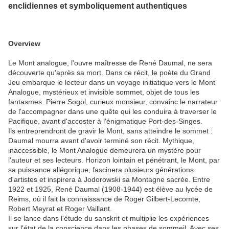
enclidiennes et symboliquement authentiques
Overview
Le Mont analogue, l'ouvre maîtresse de René Daumal, ne sera
découverte qu'après sa mort. Dans ce récit, le poète du Grand
Jeu embarque le lecteur dans un voyage initiatique vers le Mont
Analogue, mystérieux et invisible sommet, objet de tous les
fantasmes. Pierre Sogol, curieux monsieur, convainc le narrateur
de l'accompagner dans une quête qui les conduira à traverser le
Pacifique, avant d'accoster à l'énigmatique Port-des-Singes.
Ils entreprendront de gravir le Mont, sans atteindre le sommet :
Daumal mourra avant d'avoir terminé son récit. Mythique,
inaccessible, le Mont Analogue demeurera un mystère pour
l'auteur et ses lecteurs. Horizon lointain et pénétrant, le Mont, par
sa puissance allégorique, fascinera plusieurs générations
d'artistes et inspirera à Jodorowski sa Montagne sacrée. Entre
1922 et 1925, René Daumal (1908-1944) est élève au lycée de
Reims, où il fait la connaissance de Roger Gilbert-Lecomte,
Robert Meyrat et Roger Vaillant.
Il se lance dans l'étude du sanskrit et multiplie les expériences
sur l'état de la conscience dans les phases de sommeil. Avec ses