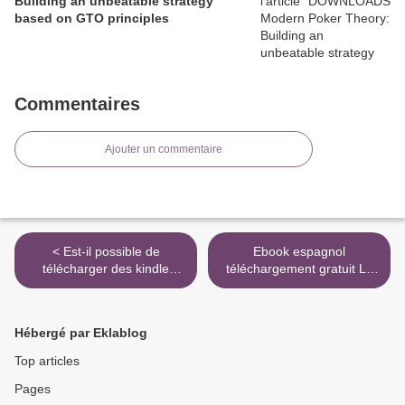
Building an unbeatable strategy
based on GTO principles
Commentaires
Ajouter un commentaire
< Est-il possible de
Ebook espagnol
télécharger des kindle
téléchargement gratuit Le
books gratuitement Miracle
Mont analogue - Roman
Morning - Offrez-vous un
d'aventure alpines, non
supplément de vie ! en
enclidiennes et
Hébergé par Eklablog
francais 9782367625331
symboliquement
authentiques >
Top articles
Pages