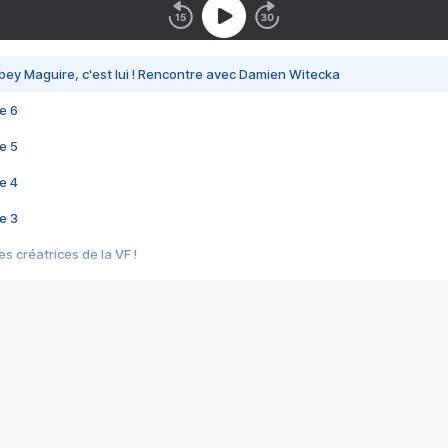
bey Maguire, c'est lui ! Rencontre avec Damien Witecka
e 6
e 5
e 4
e 3
s créatrices de la VF !
e 2
e 1
e Mektoub My Love arrive enfin ! Rencontre avec Shaïn Boumedine et Sal
i : après Toni en famille
elle réalise le bouleversant Dites lui que je l'aime