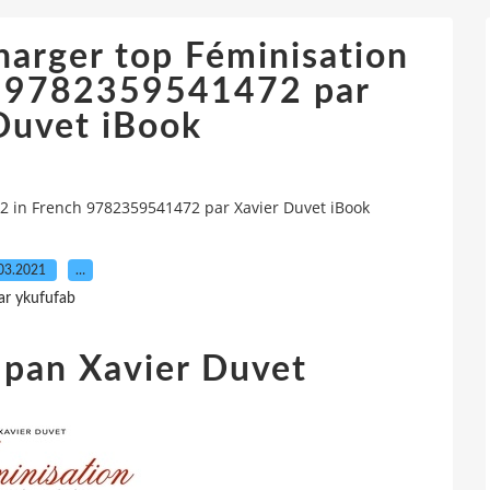
harger top Féminisation
h 9782359541472 par
Duvet iBook
 2 in French 9782359541472 par Xavier Duvet iBook
03.2021
…
ar ykufufab
 pan Xavier Duvet