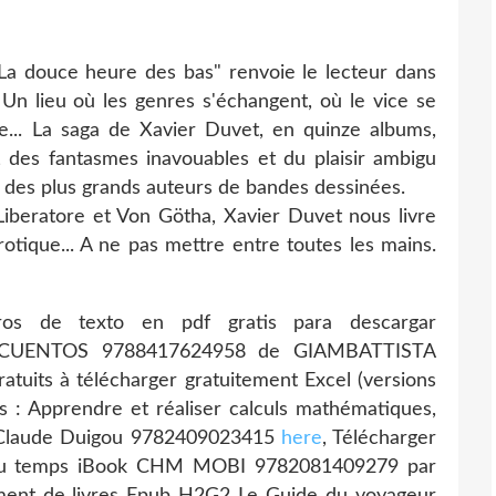
"La douce heure des bas" renvoie le lecteur dans
 Un lieu où les genres s'échangent, où le vice se
e... La saga de Xavier Duvet, en quinze albums,
 des fantasmes inavouables et du plaisir ambigu
n des plus grands auteurs de bandes dessinées.
iberatore et Von Götha, Xavier Duvet nous livre
otique... A ne pas mettre entre toutes les mains.
bros de texto en pdf gratis para descargar
UENTOS 9788417624958 de GIAMBATTISTA
ratuits à télécharger gratuitement Excel (versions
es : Apprendre et réaliser calculs mathématiques,
par Claude Duigou 9782409023415
here
, Télécharger
e du temps iBook CHM MOBI 9782081409279 par
ment de livres Epub H2G2 Le Guide du voyageur