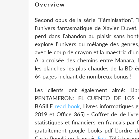
Overview
Second opus de la série "Féminisation", 
l'univers fantasmatique de Xavier Duvet.
perd dans l'abandon au plaisir sans hont
explore l'univers du mélange des genres,
avec le coup de crayon et la maestria d'u
A la croisée des chemins entre Manara, L
les planches les plus chaudes de la BD ér
64 pages incluant de nombreux bonus !
Les clients ont également aimé: Li
PENTAMERON: EL CUENTO DE LOS C
BASILE
read book
, Livres informatiques g
2019 et Office 365) - Coffret de de livr
statistiques et financiers en francais 
gratuitement google books pdf L'ordr
Carlo Rovelli en francais
link
, Télécharge