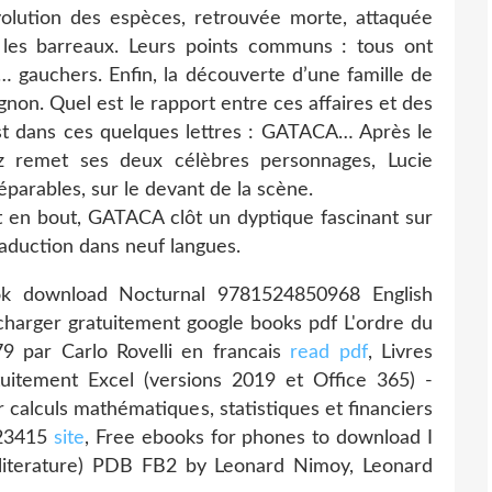
évolution des espèces, retrouvée morte, attaquée
les barreaux. Leurs points communs : tous ont
 gauchers. Enfin, la découverte d’une famille de
on. Quel est le rapport entre ces affaires et des
st dans ces quelques lettres : GATACA… Après le
z remet ses deux célèbres personnages, Lucie
parables, sur le devant de la scène.
t en bout, GATACA clôt un dyptique fascinant sur
traduction dans neuf langues.
k download Nocturnal 9781524850968 English
écharger gratuitement google books pdf L'ordre du
par Carlo Rovelli en francais
read pdf
, Livres
tuitement Excel (versions 2019 et Office 365) -
r calculs mathématiques, statistiques et financiers
023415
site
, Free ebooks for phones to download I
iterature) PDB FB2 by Leonard Nimoy, Leonard