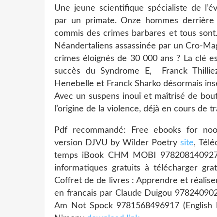
Une jeune scientifique spécialiste de l’
par un primate. Onze hommes derrière 
commis des crimes barbares et tous sont…
Néandertaliens assassinée par un Cro-Magn
crimes éloignés de 30 000 ans ? La clé e
succès du Syndrome E, Franck Thillie
Henebelle et Franck Sharko désormais insé
Avec un suspens inouï et maîtrisé de bou
l’origine de la violence, déjà en cours de 
Pdf recommandé: Free ebooks for noo
version DJVU by Wilder Poetry
site
, Tél
temps iBook CHM MOBI 9782081409279 
informatiques gratuits à télécharger gra
Coffret de de livres : Apprendre et réalise
en francais par Claude Duigou 9782409
Am Not Spock 9781568496917 (English l