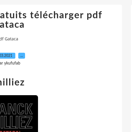
atuits télécharger pdf
ataca
pdf Gataca
03.2021
…
ar ykufufab
illiez