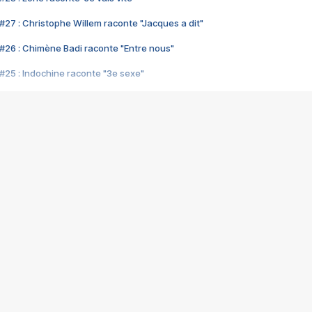
#27 : Christophe Willem raconte "Jacques a dit"
#26 : Chimène Badi raconte "Entre nous"
#25 : Indochine raconte "3e sexe"
#24 : Zaho raconte "C'est chelou"
#23 : Patrick Bruel raconte "Au café des délices"
#22 : Kyo raconte "Le chemin"
#21 : Nolwenn Leroy raconte "Cassé"
#20 : Patrick Hernandez raconte "Born to be alive"
#19 : Lorie raconte "Près de moi"
#18 : Michael Jones raconte "A nos actes manqués" (avec Jean-Jacque
#17 : Khaled raconte "Aïcha"
#16 : Corneille raconte "Parce qu'on vient de loin"