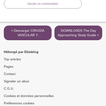
Ajouter un commentaire
< Descargar CIRUGÍA
DOWNLOADS The Day
VASCULAR Y
Approaching Study Guide >
ENDOVASCULAR, 9ª ED.
RICHARD MOORE Gratis -
EPUB, PDF y MOBI
Hébergé par Eklablog
Top articles
Pages
Contact
Signaler un abus
C.G.U.
Cookies et données personnelles
Préférences cookies