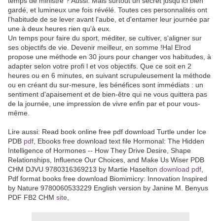
temps de ministre ? Aussi. Mais surtout un secret jusqu'ici bien
gardé, et lumineux une fois révélé. Toutes ces personnalités ont
l'habitude de se lever avant l'aube, et d'entamer leur journée par
une à deux heures rien qu'à eux.
Un temps pour faire du sport, méditer, se cultiver, s'aligner sur
ses objectifs de vie. Devenir meilleur, en somme !Hal Elrod
propose une méthode en 30 jours pour changer vos habitudes, à
adapter selon votre profi l et vos objectifs. Que ce soit en 2
heures ou en 6 minutes, en suivant scrupuleusement la méthode
ou en créant du sur-mesure, les bénéfices sont immédiats : un
sentiment d'apaisement et de bien-être qui ne vous quittera pas
de la journée, une impression de vivre enfin par et pour vous-
même.
Lire aussi: Read book online free pdf download Turtle under Ice
PDB
pdf
, Ebooks free download text file Hormonal: The Hidden
Intelligence of Hormones -- How They Drive Desire, Shape
Relationships, Influence Our Choices, and Make Us Wiser PDB
CHM DJVU 9780316369213 by Martie Haselton
download pdf
,
Pdf format books free download Biomimicry: Innovation Inspired
by Nature 9780060533229 English version by Janine M. Benyus
PDF FB2 CHM
site
,