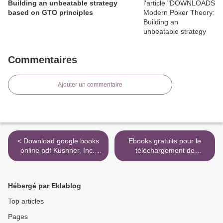
Building an unbeatable strategy
based on GTO principles
Commentaires
Ajouter un commentaire
< Download google books
Ebooks gratuits pour le
online pdf Kushner, Inc.:
téléchargement de
Greed. Ambition.
mobipocket Surnaturels
Corruption. The
Tome 1 partie 1 par Swan
Extraordinary Story of Jared
Ej 9782490630325 iBook
Hébergé par Eklablog
Kushner and Ivanka Trump
RTF CHM >
Top articles
Pages