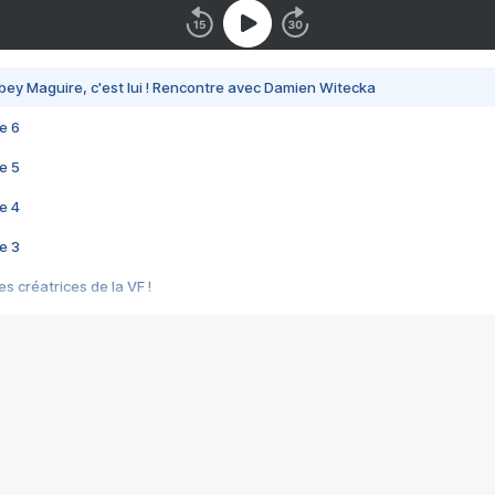
bey Maguire, c'est lui ! Rencontre avec Damien Witecka
e 6
e 5
e 4
e 3
s créatrices de la VF !
e 2
e 1
e Mektoub My Love arrive enfin ! Rencontre avec Shaïn Boumedine et Sal
i : après Toni en famille
elle réalise le bouleversant Dites lui que je l'aime