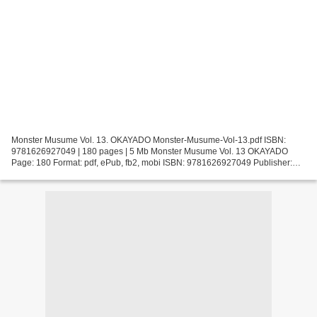
Monster Musume Vol. 13. OKAYADO Monster-Musume-Vol-13.pdf ISBN:
9781626927049 | 180 pages | 5 Mb Monster Musume Vol. 13 OKAYADO
Page: 180 Format: pdf, ePub, fb2, mobi ISBN: 9781626927049 Publisher:
Seven Seas Entertainment LLC Download Monster Musume...