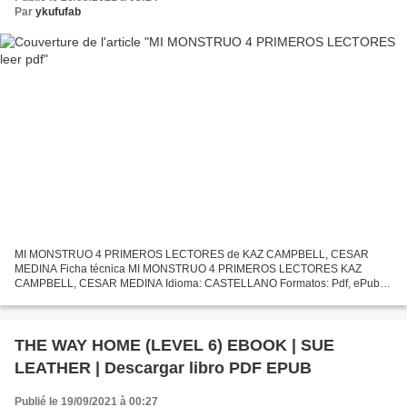
Par
ykufufab
MI MONSTRUO 4 PRIMEROS LECTORES de KAZ CAMPBELL, CESAR
MEDINA Ficha técnica MI MONSTRUO 4 PRIMEROS LECTORES KAZ
CAMPBELL, CESAR MEDINA Idioma: CASTELLANO Formatos: Pdf, ePub,
MOBI, FB2 ISBN: 9781633399372 Editorial: BABELCUBE INC. Descargar
eBook gratis...
THE WAY HOME (LEVEL 6) EBOOK | SUE
LEATHER | Descargar libro PDF EPUB
Publié le 19/09/2021 à 00:27