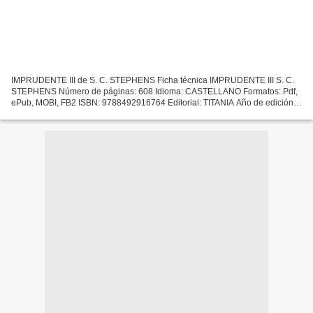
IMPRUDENTE III de S. C. STEPHENS Ficha técnica IMPRUDENTE III S. C.
STEPHENS Número de páginas: 608 Idioma: CASTELLANO Formatos: Pdf,
ePub, MOBI, FB2 ISBN: 9788492916764 Editorial: TITANIA Año de edición:
2014 Descargar eBook gratis Descargas de libros...