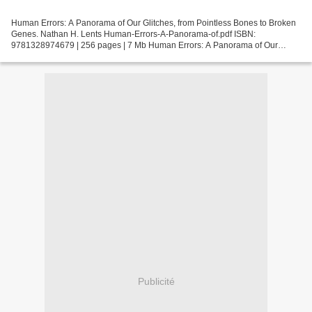
Human Errors: A Panorama of Our Glitches, from Pointless Bones to Broken
Genes. Nathan H. Lents Human-Errors-A-Panorama-of.pdf ISBN:
9781328974679 | 256 pages | 7 Mb Human Errors: A Panorama of Our
Glitches, from Pointless Bones to Broken Genes Nathan...
Publicité