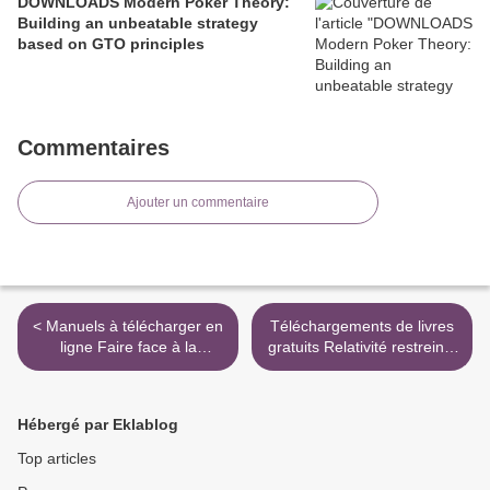
DOWNLOADS Modern Poker Theory:
Building an unbeatable strategy
based on GTO principles
Commentaires
Ajouter un commentaire
< Manuels à télécharger en
Téléchargements de livres
ligne Faire face à la
gratuits Relativité restreinte
perversion - Des
et électrodynamique
ressources spirituelles
classique par Jihad Mourad
inattendues PDB DJVU par
9782340032972 RTF ePub
Hébergé par Eklablog
Lytta Basset
in French >
9782226447333 en francais
Top articles