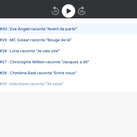
#30 : Eve Angeli raconte "Avant de partir"
#29 : MC Solaar raconte "Bouge de là"
28 : Lorie raconte "Je vais vite"
#27 : Christophe Willem raconte "Jacques a dit"
#26 : Chimène Badi raconte "Entre nous"
#25 : Indochine raconte "3e sexe"
#24 : Zaho raconte "C'est chelou"
#23 : Patrick Bruel raconte "Au café des délices"
#22 : Kyo raconte "Le chemin"
#21 : Nolwenn Leroy raconte "Cassé"