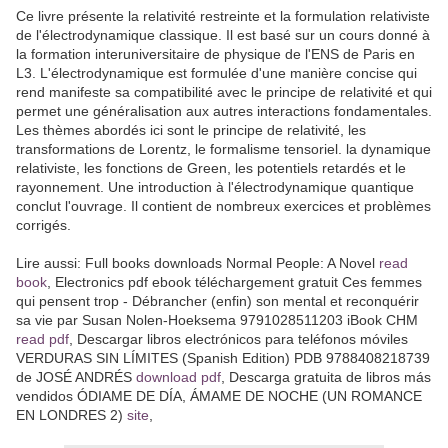
Ce livre présente la relativité restreinte et la formulation relativiste
de l'électrodynamique classique. Il est basé sur un cours donné à
la formation interuniversitaire de physique de l'ENS de Paris en
L3. L'électrodynamique est formulée d'une manière concise qui
rend manifeste sa compatibilité avec le principe de relativité et qui
permet une généralisation aux autres interactions fondamentales.
Les thèmes abordés ici sont le principe de relativité, les
transformations de Lorentz, le formalisme tensoriel. la dynamique
relativiste, les fonctions de Green, les potentiels retardés et le
rayonnement. Une introduction à l'électrodynamique quantique
conclut l'ouvrage. Il contient de nombreux exercices et problèmes
corrigés.
Lire aussi: Full books downloads Normal People: A Novel
read
book
, Electronics pdf ebook téléchargement gratuit Ces femmes
qui pensent trop - Débrancher (enfin) son mental et reconquérir
sa vie par Susan Nolen-Hoeksema 9791028511203 iBook CHM
read pdf
, Descargar libros electrónicos para teléfonos móviles
VERDURAS SIN LÍMITES (Spanish Edition) PDB 9788408218739
de JOSÉ ANDRÉS
download pdf
, Descarga gratuita de libros más
vendidos ÓDIAME DE DÍA, ÁMAME DE NOCHE (UN ROMANCE
EN LONDRES 2)
site
,