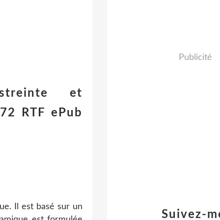
Publicité
streinte et
972 RTF ePub
ue. Il est basé sur un
Suivez-m
ynamique est formulée