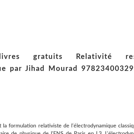
ivres gratuits Relativité re
que par Jihad Mourad 9782340032
et la formulation relativiste de l'électrodynamique classiq
taire de physique de l'ENS de Paris en L3. L'électrod