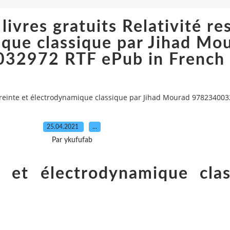
ivres gratuits Relativité res
que classique par Jihad Mo
32972 RTF ePub in French
estreinte et électrodynamique classique par Jihad Mourad 97823400
25.04.2021
…
Par ykufufab
te et électrodynamique cla