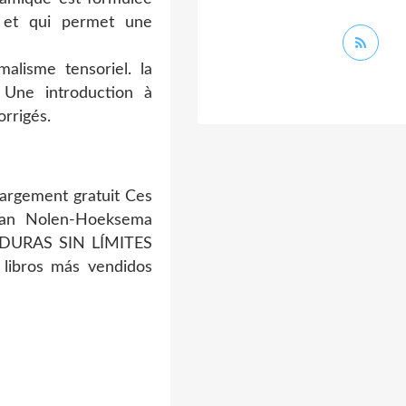
é et qui permet une
malisme tensoriel. la
. Une introduction à
rrigés.
hargement gratuit Ces
san Nolen-Hoeksema
VERDURAS SIN LÍMITES
 libros más vendidos