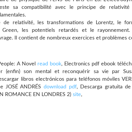
ste sa compatibilité avec le principe de relativit
damentales.
de relativité, les transformations de Lorentz, le for
e Green, les potentiels retardés et le rayonnement
vrage. Il contient de nombreux exercices et problèmes co
 People: A Novel
read book
, Electronics pdf ebook téléc
 (enfin) son mental et reconquérir sa vie par Su
escargar libros electrónicos para teléfonos móviles 
9 de JOSÉ ANDRÉS
download pdf
, Descarga gratuita de
UN ROMANCE EN LONDRES 2)
site
,