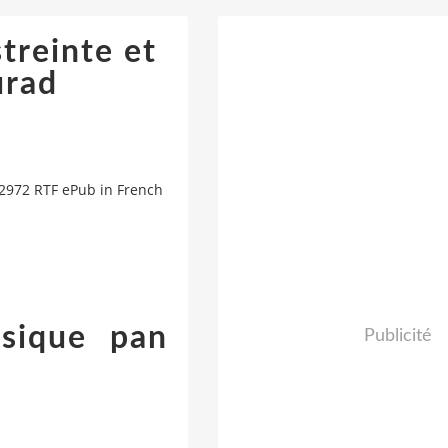
treinte et
urad
32972 RTF ePub in French
ssique pan
Publicité